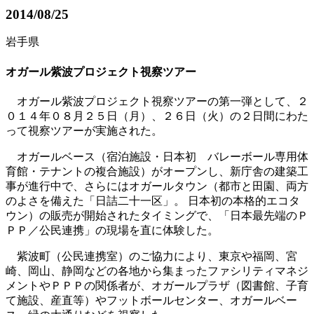
2014/08/25
岩手県
オガール紫波プロジェクト視察ツアー
オガール紫波プロジェクト視察ツアーの第一弾として、２
０１４年０８月２５日（月）、２６日（火）の２日間にわた
って視察ツアーが実施された。
オガールベース（宿泊施設・日本初 バレーボール専用体
育館・テナントの複合施設）がオープンし、新庁舎の建築工
事が進行中で、さらにはオガールタウン（都市と田園、両方
のよさを備えた「日詰二十一区」。 日本初の本格的エコタ
ウン）の販売が開始されたタイミングで、「日本最先端のＰ
ＰＰ／公民連携」の現場を直に体験した。
紫波町（公民連携室）のご協力により、東京や福岡、宮
崎、岡山、静岡などの各地から集まったファシリティマネジ
メントやＰＰＰの関係者が、オガールプラザ（図書館、子育
て施設、産直等）やフットボールセンター、オガールベー