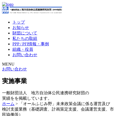
トップ
お知らせ
財団について
私たちの取組
PPP / PFI情報・事例
組織・役員
お問い合わせ
MENU
お問い合わせ
実施事業
一般財団法人 地方自治体公民連携研究財団の
実績をを掲載しています。
ホーム
>
「オールふじみ野」未来政策会議に係る運営及び
検討支援業務（基礎調査、計画策定支援、会議運営支援、市
民協働等）