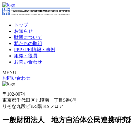
トップ
お知らせ
財団について
私たちの取組
PPP / PFI情報・事例
組織・役員
お問い合わせ
MENU
お問い合わせ
〒102-0074
東京都千代田区九段南一丁目5番6号
りそな九段ビル5階 KSフロア
一般財団法人 地方自治体公民連携研究財