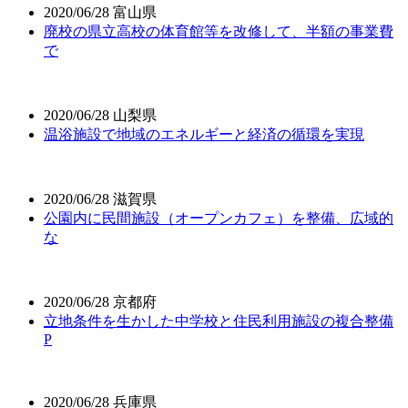
2020/06/28
富山県
廃校の県立高校の体育館等を改修して、半額の事業費
で
2020/06/28
山梨県
温浴施設で地域のエネルギーと経済の循環を実現
2020/06/28
滋賀県
公園内に民間施設（オープンカフェ）を整備、広域的
な
2020/06/28
京都府
立地条件を生かした中学校と住民利用施設の複合整備
P
2020/06/28
兵庫県