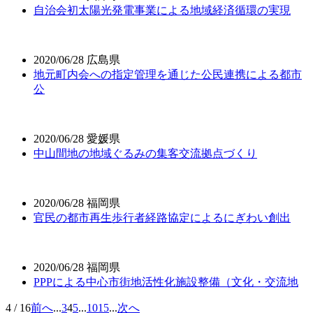
自治会初太陽光発電事業による地域経済循環の実現
2020/06/28
広島県
地元町内会への指定管理を通じた公民連携による都市
公
2020/06/28
愛媛県
中山間地の地域ぐるみの集客交流拠点づくり
2020/06/28
福岡県
官民の都市再生歩行者経路協定によるにぎわい創出
2020/06/28
福岡県
PPPによる中心市街地活性化施設整備（文化・交流地
4 / 16
前へ
...
3
4
5
...
10
15
...
次へ