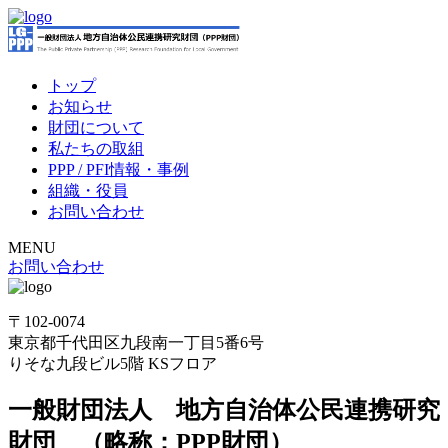
トップ
お知らせ
財団について
私たちの取組
PPP / PFI情報・事例
組織・役員
お問い合わせ
MENU
お問い合わせ
〒102-0074
東京都千代田区九段南一丁目5番6号
りそな九段ビル5階 KSフロア
一般財団法人 地方自治体公民連携研究
財団 （略称：PPP財団）